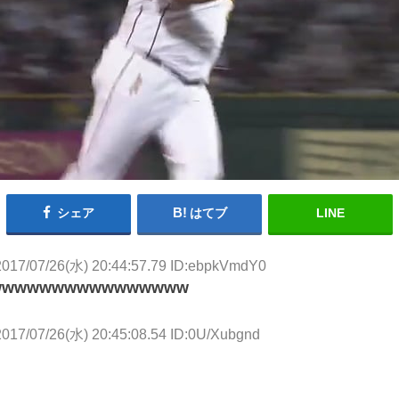
シェア
はてブ
LINE
2017/07/26(水) 20:44:57.79 ID:ebpkVmdY0
wwwwwwwwwwwwwww
2017/07/26(水) 20:45:08.54 ID:0U/Xubgnd