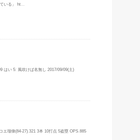
いる」 ht…
0909 はい 5: 風吹けば名無し 2017/09/09(土)
 オコエ瑠偉(84-27).321 3本 10打点 5盗塁 OPS.885