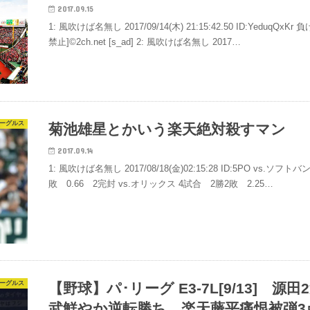
2017.09.15
1: 風吹けば名無し 2017/09/14(木) 21:15:42.50 ID:Yedu
禁止]©2ch.net [s_ad] 2: 風吹けば名無し 2017…
ーグルス
菊池雄星とかいう楽天絶対殺すマン
2017.09.14
1: 風吹けば名無し 2017/08/18(金)02:15:28 ID:5PO vs.ソフ
敗 0.66 2完封 vs.オリックス 4試合 2勝2敗 2.25…
ーグルス
【野球】パ･リーグ E3-7L[9/13]
武鮮やか逆転勝ち 楽天藤平痛恨被弾3