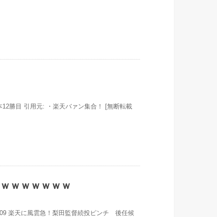
8FDr0 則本12勝目 引用元: ・楽天バァン集合！ [無断転載
ｗｗｗｗｗｗｗｗ
nHKWTi00909 楽天に風雲急！梨田監督続投ピンチ 後任候