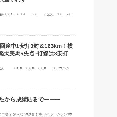
 西武 0 0 0 0 1 4 0 2 0 7 楽天 0 1 0 2 0
谷6回途中1安打0封＆163km！横
楽天美馬5失点･打線は3安打
USER9 楽天 0 0 0 0 0 0 0 0 0 0 日本ハム
立ったから成績貼るでーーー
70 オコエ瑠偉 (98-30) 29試合 打率.323 ホームラン3本