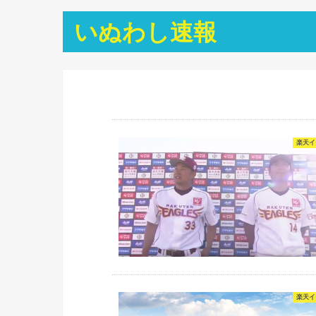
いぬわし速報
楽天イ
楽天イ