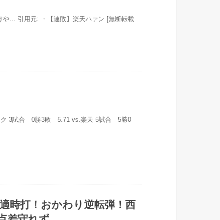
qQxKr 負けや… 引用元: ・【連敗】楽天ハァン [無断転載
トバンク 3試合 0勝3敗 5.71 vs.楽天 5試合 5勝0
 源田2適時打！おかわり逆転弾！西
点差守れず