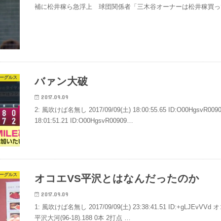
補に松井稼ら急浮上 球団関係者「三木谷オーナーは松井稼買って
ーグルス
バァン大破
2017.09.09
2: 風吹けば名無し 2017/09/09(土) 18:00:55.65 ID:O00HgsvR0
18:01:51.21 ID:O00HgsvR00909…
ーグルス
オコエVS平沢とはなんだったのか
2017.09.09
1: 風吹けば名無し 2017/09/09(土) 23:38:41.51 ID:+gLJEvVVd
平沢大河(96-18).188 0本 2打点 …