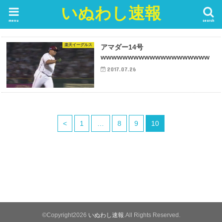
いぬわし速報
menu
search
楽天イーグルス
アマダー14号
wwwwwwwwwwwwwwwwwwww
2017.07.26
<
1
…
8
9
10
©Copyright2026
いぬわし速報
.All Rights Reserved.